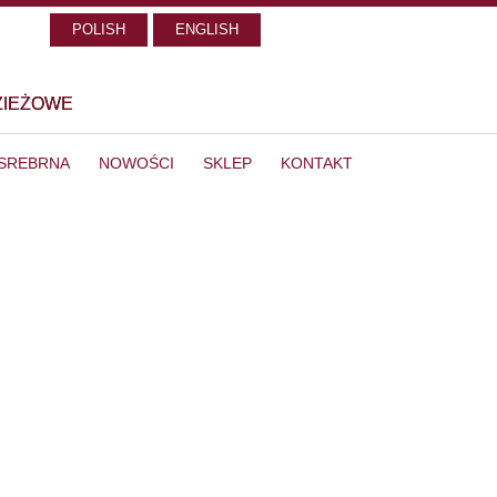
POLISH
ENGLISH
ZIEŻOWE
 SREBRNA
NOWOŚCI
SKLEP
KONTAKT