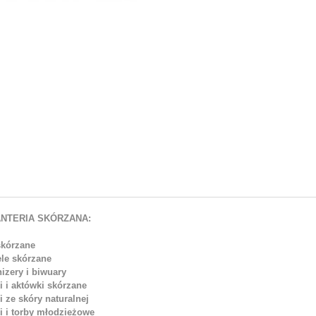
NTERIA SKÓRZANA:
skórzane
ele skórzane
izery i biwuary
i i aktówki skórzane
i ze skóry naturalnej
i i torby młodzieżowe