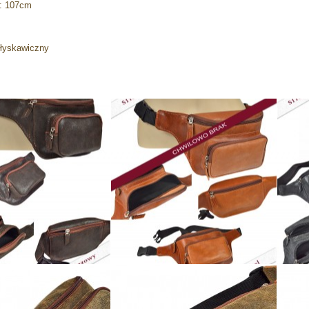
x: 107cm
błyskawiczny