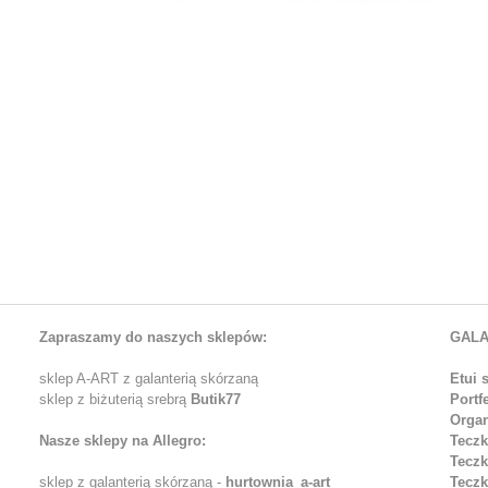
Zapraszamy do naszych sklepów:
GALA
sklep A-ART z galanterią skórzaną
Etui 
sklep z biżuterią srebrą
Butik77
Portf
Organ
Nasze sklepy na Allegro:
Teczk
Teczk
sklep z galanterią skórzaną -
hurtownia_a-art
Teczk