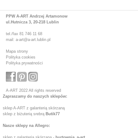
PPW A-ART Andrzej Artamonow
ul.Hutnicza 3, 20-218 Lublin
tel./fax 81 746 11 68
mail: a-art@a-art.lublin.pl
Mapa strony
Polityka cookies
Polityka prywatności
A-ART 2022 All rights reserved
Zapraszamy do naszych sklepów:
sklep A-ART z galanterią skórzaną
sklep z biżuterią srebrą
Butik77
Nasze sklepy na Allegro:
sklep z galanterią skórzaną -
hurtownia_a-art