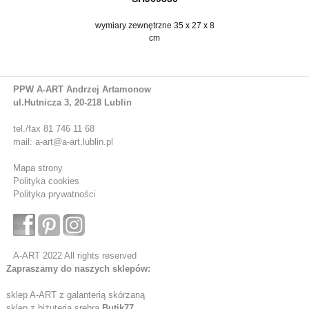
wymiary zewnętrzne 35 x 27 x 8
cm
PPW A-ART Andrzej Artamonow
ul.Hutnicza 3, 20-218 Lublin
tel./fax 81 746 11 68
mail: a-art@a-art.lublin.pl
Mapa strony
Polityka cookies
Polityka prywatności
A-ART 2022 All rights reserved
Zapraszamy do naszych sklepów:
sklep A-ART z galanterią skórzaną
sklep z biżuterią srebrą
Butik77