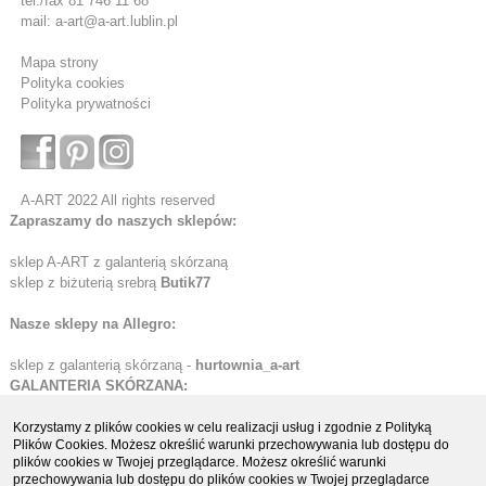
tel./fax 81 746 11 68
mail: a-art@a-art.lublin.pl
Mapa strony
Polityka cookies
Polityka prywatności
A-ART 2022 All rights reserved
Zapraszamy do naszych sklepów:
sklep A-ART z galanterią skórzaną
sklep z biżuterią srebrą
Butik77
Nasze sklepy na Allegro:
sklep z galanterią skórzaną -
hurtownia_a-art
GALANTERIA SKÓRZANA:
Etui skórzane
Korzystamy z plików cookies w celu realizacji usług i zgodnie z Polityką
Plików Cookies. Możesz określić warunki przechowywania lub dostępu do
Portfele skórzane
plików cookies w Twojej przeglądarce. Możesz określić warunki
Organizery i biwuary
przechowywania lub dostępu do plików cookies w Twojej przeglądarce