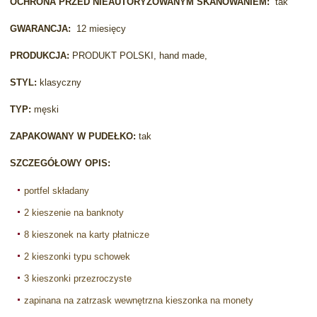
OCHRONA PRZED NIEAUTORYZOWANYM SKANOWANIEM:
tak
GWARANCJA:
12 miesięcy
PRODUKCJA:
PRODUKT POLSKI, hand made,
STYL:
klasyczny
TYP:
męski
ZAPAKOWANY W PUDEŁKO:
tak
SZCZEGÓŁOWY OPIS:
portfel składany
2 kieszenie na banknoty
8 kieszonek na karty płatnicze
2 kieszonki typu schowek
3 kieszonki przezroczyste
zapinana na zatrzask wewnętrzna kieszonka na monety