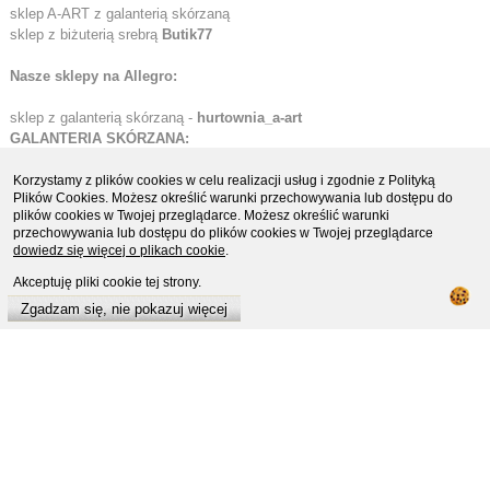
sklep A-ART z galanterią skórzaną
sklep z biżuterią srebrą
Butik77
Nasze sklepy na Allegro:
sklep z galanterią skórzaną -
hurtownia_a-art
GALANTERIA SKÓRZANA:
Etui skórzane
Korzystamy z plików cookies w celu realizacji usług i zgodnie z Polityką
Plików Cookies. Możesz określić warunki przechowywania lub dostępu do
Portfele skórzane
plików cookies w Twojej przeglądarce. Możesz określić warunki
Organizery i biwuary
przechowywania lub dostępu do plików cookies w Twojej przeglądarce
Teczki i aktówki skórzane
dowiedz się więcej o plikach cookie
.
Teczki ze skóry naturalnej
Akceptuję pliki cookie tej strony.
Teczki i torby młodzieżowe
Teczki ze skóry ekologicznej
Zgadzam się, nie pokazuj więcej