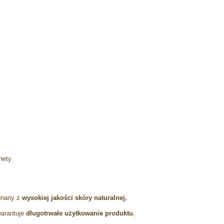
nety
konany z
wysokiej jakości skóry naturalnej,
warantuje
długotrwałe użytkowanie produktu
,