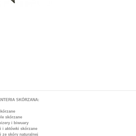
NTERIA SKÓRZANA:
skórzane
ele skórzane
izery i biwuary
i i aktówki skórzane
i ze skóry naturalnej