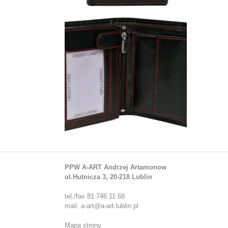
PPW A-ART Andrzej Artamonow
ul.Hutnicza 3, 20-218 Lublin
tel./fax 81 746 11 68
mail: a-art@a-art.lublin.pl
Mapa strony