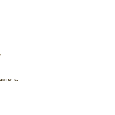
i
WANIEM:
tak