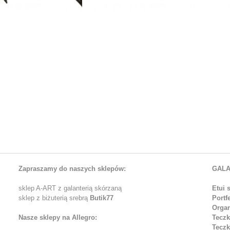
Zapraszamy do naszych sklepów:
GALA
sklep A-ART z galanterią skórzaną
Etui 
sklep z biżuterią srebrą
Butik77
Portf
Organ
Nasze sklepy na Allegro:
Teczk
Teczk