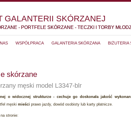
 GALANTERII SKÓRZANEJ
ÓRZANE - PORTFELE SKÓRZANE - TECZKI I TORBY MŁOD
 NAS
WSPÓŁPRACA
GALANTERIA SKÓRZANA
BIŻUTERIA
ele skórzane
kórzany męski model L3347-blr
lnej o widocznej strukturze - cechuje go doskonała jakość wykonan
tfel męski
mieści
prawo jazdy, dowód osobisty lub karty płatnicze.
na stronie: