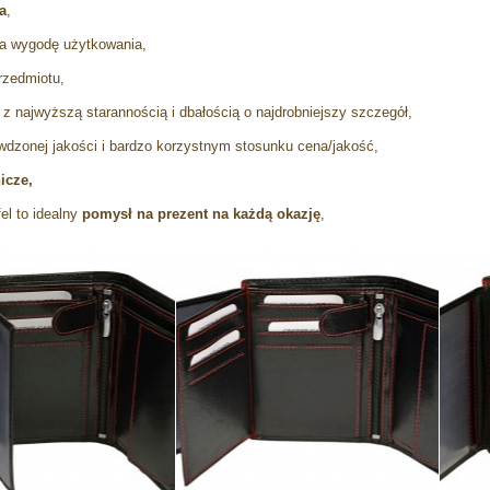
a
,
a wygodę użytkowania,
rzedmiotu,
z najwyższą starannością i dbałością o najdrobniejszy szczegół,
wdzonej jakości i bardzo korzystnym stosunku cena/jakość,
icze,
fel to idealny
pomysł na prezent na każdą okazję
,