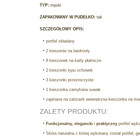
TYP:
męski
ZAPAKOWANY W PUDEŁKO:
tak
SZCZEGÓŁOWY OPIS:
portfel składany
2 kieszenie na banknoty
8 kieszonek na karty płatnicze
2 kieszonki typu schowek
3 kieszonki przezroczyste
1 kieszonka zamykana suwak
zapinana na zatrzask wewnętrzna kieszonka na mo
ZALETY PRODUKTU:
Funkcjonalny, elegancki
i
praktyczny
portfel wy
Skóra naturalna z której wykonany został portfel, g