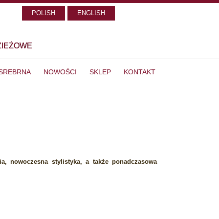
POLISH
ENGLISH
ZIEŻOWE
 SREBRNA
NOWOŚCI
SKLEP
KONTAKT
ia, nowoczesna stylistyka, a także ponadczasowa